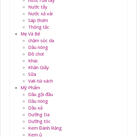
nước rủa tay
Nước tẩy
Nước xả vải
Sáp thơm
Thông tắc
Mẹ Và Bé
chăm sóc da
Dầu nóng
Đồ chơi
Khác
Khăn Giấy
Sữa
Vali-túi xách
Mỹ Phẩm
Dầu gội đầu
Dầu nóng
Dầu xả
Dưỡng Da
Dưỡng tóc
Kem Đánh Răng
Kem ủ