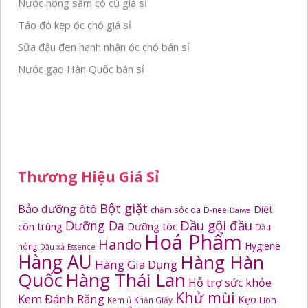
Nước hồng sâm có củ giá sỉ
Táo đỏ kẹp óc chó giá sỉ
Sữa đậu đen hạnh nhân óc chó bán sỉ
Nước gạo Hàn Quốc bán sỉ
Thương Hiệu Giá Sỉ
Bột giặt
Bảo dưỡng ôtô
Diệt
chăm sóc da
D-nee
Daiwa
Dầu gội đầu
Dưỡng Da
côn trùng
Dưỡng tóc
Dầu
Hoá Phẩm
Hando
Hygiene
nóng
Dầu xả
Essence
Hàng AU
Hàng Hàn
Hàng Gia Dụng
Quốc
Hàng Thái Lan
Hỗ trợ sức khỏe
Khử mùi
Kem Đánh Răng
Kẹo
Kem ủ
Khăn Giấy
Lion