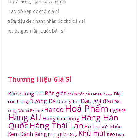
Nước hồng sâm có củ giá sỉ
Táo đỏ kẹp óc chó giá sỉ
Sữa đậu đen hạnh nhân óc chó bán sỉ
Nước gạo Hàn Quốc bán sỉ
Thương Hiệu Giá Sỉ
Bột giặt
Bảo dưỡng ôtô
Diệt
chăm sóc da
D-nee
Daiwa
Dầu gội đầu
Dưỡng Da
côn trùng
Dưỡng tóc
Dầu
Hoá Phẩm
Hando
Hygiene
nóng
Dầu xả
Essence
Hàng AU
Hàng Hàn
Hàng Gia Dụng
Quốc
Hàng Thái Lan
Hỗ trợ sức khỏe
Khử mùi
Kem Đánh Răng
Kẹo
Kem ủ
Khăn Giấy
Lion