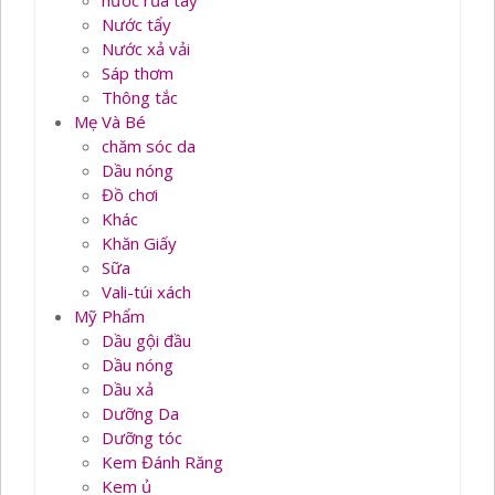
nước rủa tay
Nước tẩy
Nước xả vải
Sáp thơm
Thông tắc
Mẹ Và Bé
chăm sóc da
Dầu nóng
Đồ chơi
Khác
Khăn Giấy
Sữa
Vali-túi xách
Mỹ Phẩm
Dầu gội đầu
Dầu nóng
Dầu xả
Dưỡng Da
Dưỡng tóc
Kem Đánh Răng
Kem ủ