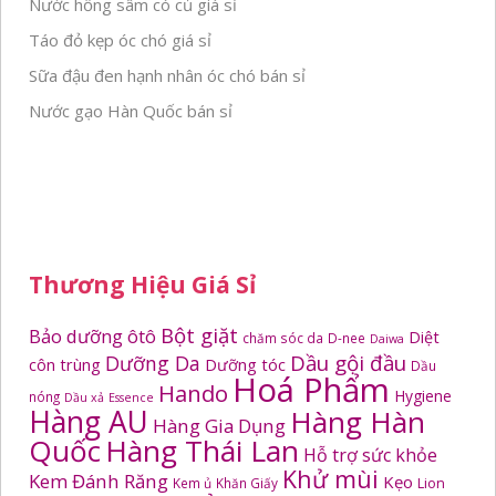
Nước hồng sâm có củ giá sỉ
Táo đỏ kẹp óc chó giá sỉ
Sữa đậu đen hạnh nhân óc chó bán sỉ
Nước gạo Hàn Quốc bán sỉ
Thương Hiệu Giá Sỉ
Bột giặt
Bảo dưỡng ôtô
Diệt
chăm sóc da
D-nee
Daiwa
Dầu gội đầu
Dưỡng Da
côn trùng
Dưỡng tóc
Dầu
Hoá Phẩm
Hando
Hygiene
nóng
Dầu xả
Essence
Hàng AU
Hàng Hàn
Hàng Gia Dụng
Quốc
Hàng Thái Lan
Hỗ trợ sức khỏe
Khử mùi
Kem Đánh Răng
Kẹo
Kem ủ
Khăn Giấy
Lion