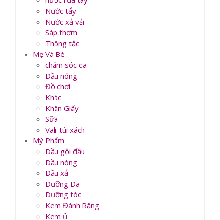
nước rủa tay
Nước tẩy
Nước xả vải
Sáp thơm
Thông tắc
Mẹ Và Bé
chăm sóc da
Dầu nóng
Đồ chơi
Khác
Khăn Giấy
Sữa
Vali-túi xách
Mỹ Phẩm
Dầu gội đầu
Dầu nóng
Dầu xả
Dưỡng Da
Dưỡng tóc
Kem Đánh Răng
Kem ủ