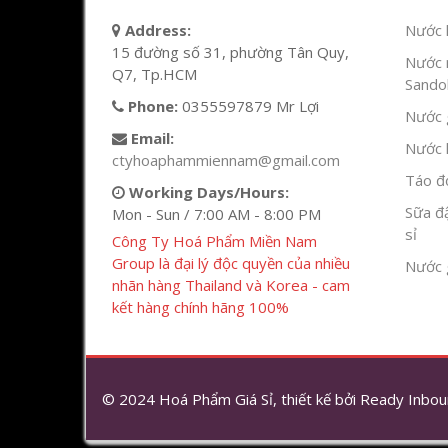
Address:
Nước l
15 đường số 31, phường Tân Quy,
Nước 
Q7, Tp.HCM
Sandok
Phone:
0355597879 Mr Lợi
Nước g
Email:
Nước h
ctyhoaphammiennam@gmail.com
Táo đỏ
Working Days/Hours:
Sữa đ
Mon - Sun / 7:00 AM - 8:00 PM
sỉ
Công Ty Hoá Phẩm Miền Nam
Group là đại lý độc quyền của nhiều
Nước 
nhãn hàng Thailand và Korea - cam
kết hàng chính hãng 100%
© 2024 Hoá Phẩm Giá Sỉ, thiết kế bởi
Ready Inbou