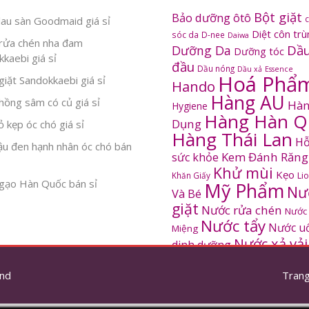
Bột giặt
Bảo dưỡng ôtô
au sàn Goodmaid giá sỉ
Diệt côn tr
sóc da
D-nee
Daiwa
rửa chén nha đam
Dầu
Dưỡng Da
Dưỡng tóc
kaebi giá sỉ
đầu
Dầu nóng
Dầu xả
Essence
Hoá Phẩ
iặt Sandokkaebi giá sỉ
Hando
Hàng AU
ồng sâm có củ giá sỉ
Hàn
Hygiene
Hàng Hàn Q
Dụng
 kẹp óc chó giá sỉ
Hàng Thái Lan
Hỗ
ậu đen hạnh nhân óc chó bán
Kem Đánh Răng
sức khỏe
Khử mùi
Kẹo
Khăn Giấy
Li
gạo Hàn Quốc bán sỉ
Mỹ Phẩm
Nư
Và Bé
giặt
Nước rửa chén
Nước
Nước tẩy
Nước u
Miệng
Nước xả vải
dinh dưỡng
SANDOKKAEBI
Pinto
Rửa mặt
S
nd
thơm
Trang
Sâm Hàn Quốc
tắm
Thông tắc
Thực Phẩm