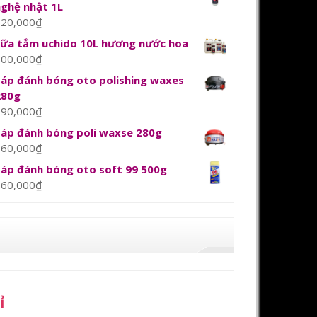
nghệ nhật 1L
120,000
₫
sữa tắm uchido 10L hương nước hoa
800,000
₫
Sáp đánh bóng oto polishing waxes
280g
390,000
₫
Sáp đánh bóng poli waxse 280g
360,000
₫
Sáp đánh bóng oto soft 99 500g
360,000
₫
ỉ