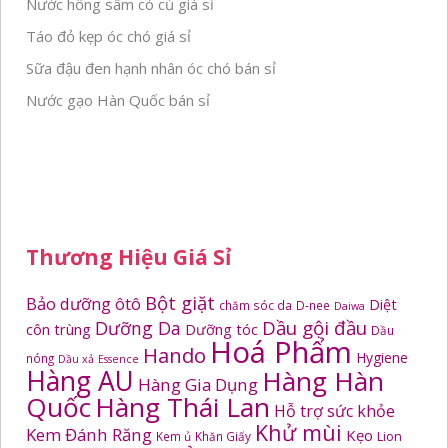
Nước hồng sâm có củ giá sỉ
Táo đỏ kẹp óc chó giá sỉ
Sữa đậu đen hạnh nhân óc chó bán sỉ
Nước gạo Hàn Quốc bán sỉ
Thương Hiệu Giá Sỉ
Bột giặt
Bảo dưỡng ôtô
Diệt
chăm sóc da
D-nee
Daiwa
Dầu gội đầu
Dưỡng Da
côn trùng
Dưỡng tóc
Dầu
Hoá Phẩm
Hando
Hygiene
nóng
Dầu xả
Essence
Hàng AU
Hàng Hàn
Hàng Gia Dụng
Quốc
Hàng Thái Lan
Hỗ trợ sức khỏe
Khử mùi
Kem Đánh Răng
Kẹo
Kem ủ
Khăn Giấy
Lion