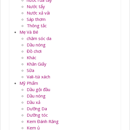
nước rủa tay
Nước tẩy
Nước xả vải
Sáp thơm
Thông tắc
Mẹ Và Bé
chăm sóc da
Dầu nóng
Đồ chơi
Khác
Khăn Giấy
Sữa
Vali-túi xách
Mỹ Phẩm
Dầu gội đầu
Dầu nóng
Dầu xả
Dưỡng Da
Dưỡng tóc
Kem Đánh Răng
Kem ủ