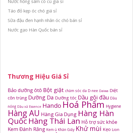
Nước hồng sâm có củ giá sỉ
Táo đỏ kẹp óc chó giá sỉ
Sữa đậu đen hạnh nhân óc chó bán sỉ
Nước gạo Hàn Quốc bán sỉ
Thương Hiệu Giá Sỉ
Bột giặt
Bảo dưỡng ôtô
Diệt
chăm sóc da
D-nee
Daiwa
Dầu gội đầu
Dưỡng Da
côn trùng
Dưỡng tóc
Dầu
Hoá Phẩm
Hando
Hygiene
nóng
Dầu xả
Essence
Hàng AU
Hàng Hàn
Hàng Gia Dụng
Quốc
Hàng Thái Lan
Hỗ trợ sức khỏe
Khử mùi
Kem Đánh Răng
Kẹo
Kem ủ
Khăn Giấy
Lion