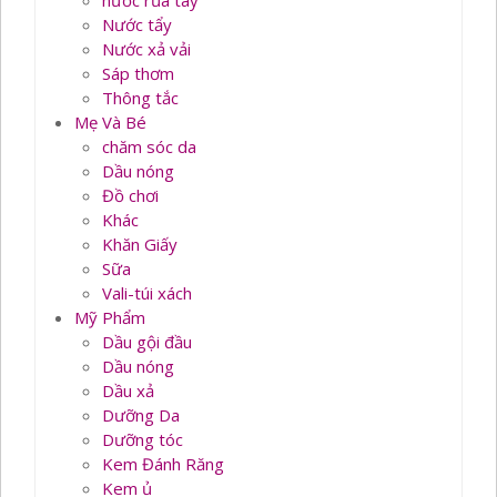
nước rủa tay
Nước tẩy
Nước xả vải
Sáp thơm
Thông tắc
Mẹ Và Bé
chăm sóc da
Dầu nóng
Đồ chơi
Khác
Khăn Giấy
Sữa
Vali-túi xách
Mỹ Phẩm
Dầu gội đầu
Dầu nóng
Dầu xả
Dưỡng Da
Dưỡng tóc
Kem Đánh Răng
Kem ủ