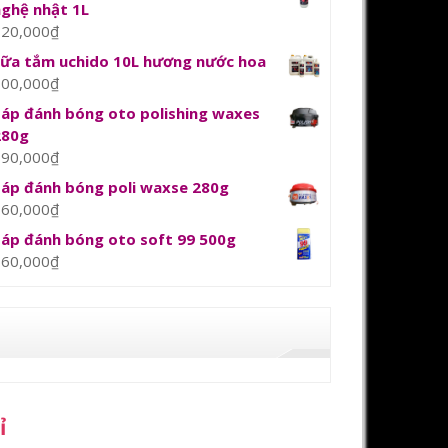
nghệ nhật 1L
120,000
₫
sữa tắm uchido 10L hương nước hoa
800,000
₫
Sáp đánh bóng oto polishing waxes
280g
390,000
₫
Sáp đánh bóng poli waxse 280g
360,000
₫
Sáp đánh bóng oto soft 99 500g
360,000
₫
ỉ