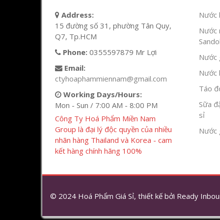
Address:
Nước l
15 đường số 31, phường Tân Quy,
Nước 
Q7, Tp.HCM
Sandok
Phone:
0355597879 Mr Lợi
Nước g
Email:
Nước h
ctyhoaphammiennam@gmail.com
Táo đỏ
Working Days/Hours:
Sữa đ
Mon - Sun / 7:00 AM - 8:00 PM
sỉ
Công Ty Hoá Phẩm Miền Nam
Group là đại lý độc quyền của nhiều
Nước 
nhãn hàng Thailand và Korea - cam
kết hàng chính hãng 100%
© 2024 Hoá Phẩm Giá Sỉ, thiết kế bởi
Ready Inbou