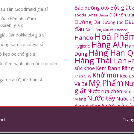
Bột giặt
Bảo dưỡng ôtô
au sàn Goodmaid giá sỉ
Diệt côn tr
sóc da
D-nee
Daiwa
rửa chén nha đam
Dầu
Dưỡng Da
Dưỡng tóc
kaebi giá sỉ
đầu
Dầu nóng
Dầu xả
Essence
Hoá Phẩ
iặt Sandokkaebi giá sỉ
Hando
Hàng AU
ồng sâm có củ giá sỉ
Hàn
Hygiene
Hàng Hàn Q
Dụng
 kẹp óc chó giá sỉ
Hàng Thái Lan
Hỗ
ậu đen hạnh nhân óc chó bán
Kem Đánh Răng
sức khỏe
Khử mùi
Kẹo
Khăn Giấy
Li
gạo Hàn Quốc bán sỉ
Mỹ Phẩm
Nư
Và Bé
giặt
Nước rửa chén
Nước
Nước tẩy
Nước u
Miệng
Nước xả vải
dinh dưỡng
SANDOKKAEBI
Pinto
Rửa mặt
S
nd
thơm
Trang
Sâm Hàn Quốc
tắm
Thông tắc
Thực Phẩm