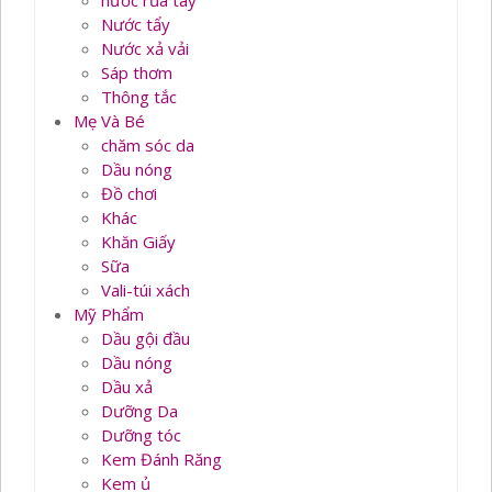
nước rủa tay
Nước tẩy
Nước xả vải
Sáp thơm
Thông tắc
Mẹ Và Bé
chăm sóc da
Dầu nóng
Đồ chơi
Khác
Khăn Giấy
Sữa
Vali-túi xách
Mỹ Phẩm
Dầu gội đầu
Dầu nóng
Dầu xả
Dưỡng Da
Dưỡng tóc
Kem Đánh Răng
Kem ủ