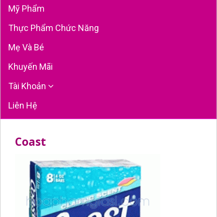
Mỹ Phẩm
Thực Phẩm Chức Năng
Mẹ Và Bé
Khuyến Mãi
Tài Khoản
Liên Hệ
Coast