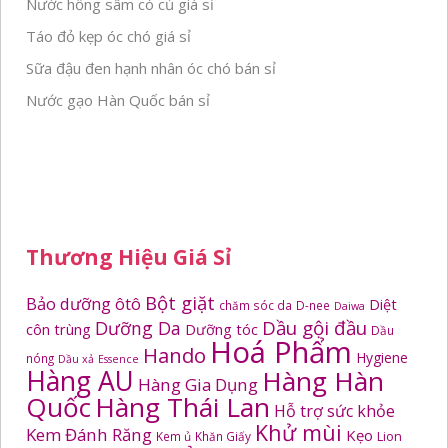
Nước hồng sâm có củ giá sỉ
Táo đỏ kẹp óc chó giá sỉ
Sữa đậu đen hạnh nhân óc chó bán sỉ
Nước gạo Hàn Quốc bán sỉ
Thương Hiệu Giá Sỉ
Bột giặt
Bảo dưỡng ôtô
Diệt
chăm sóc da
D-nee
Daiwa
Dầu gội đầu
Dưỡng Da
côn trùng
Dưỡng tóc
Dầu
Hoá Phẩm
Hando
Hygiene
nóng
Dầu xả
Essence
Hàng AU
Hàng Hàn
Hàng Gia Dụng
Quốc
Hàng Thái Lan
Hỗ trợ sức khỏe
Khử mùi
Kem Đánh Răng
Kẹo
Kem ủ
Khăn Giấy
Lion