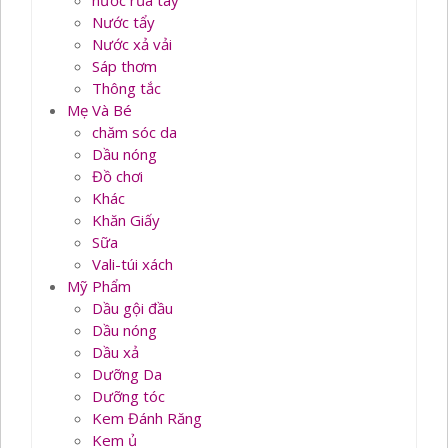
nước rủa tay
Nước tẩy
Nước xả vải
Sáp thơm
Thông tắc
Mẹ Và Bé
chăm sóc da
Dầu nóng
Đồ chơi
Khác
Khăn Giấy
Sữa
Vali-túi xách
Mỹ Phẩm
Dầu gội đầu
Dầu nóng
Dầu xả
Dưỡng Da
Dưỡng tóc
Kem Đánh Răng
Kem ủ