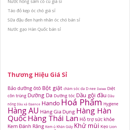
Nước hồng sâm có củ giá sỉ
Táo đỏ kẹp óc chó giá sỉ
Sữa đậu đen hạnh nhân óc chó bán sỉ
Nước gạo Hàn Quốc bán sỉ
Thương Hiệu Giá Sỉ
Bột giặt
Bảo dưỡng ôtô
Diệt
chăm sóc da
D-nee
Daiwa
Dầu gội đầu
Dưỡng Da
côn trùng
Dưỡng tóc
Dầu
Hoá Phẩm
Hando
Hygiene
nóng
Dầu xả
Essence
Hàng AU
Hàng Hàn
Hàng Gia Dụng
Quốc
Hàng Thái Lan
Hỗ trợ sức khỏe
Khử mùi
Kem Đánh Răng
Kẹo
Kem ủ
Khăn Giấy
Lion