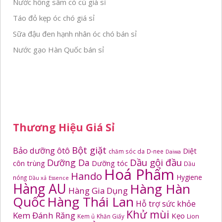
Nước hồng sâm có củ giá sỉ
Táo đỏ kẹp óc chó giá sỉ
Sữa đậu đen hạnh nhân óc chó bán sỉ
Nước gạo Hàn Quốc bán sỉ
Thương Hiệu Giá Sỉ
Bột giặt
Bảo dưỡng ôtô
Diệt
chăm sóc da
D-nee
Daiwa
Dầu gội đầu
Dưỡng Da
côn trùng
Dưỡng tóc
Dầu
Hoá Phẩm
Hando
Hygiene
nóng
Dầu xả
Essence
Hàng AU
Hàng Hàn
Hàng Gia Dụng
Quốc
Hàng Thái Lan
Hỗ trợ sức khỏe
Khử mùi
Kem Đánh Răng
Kẹo
Kem ủ
Khăn Giấy
Lion