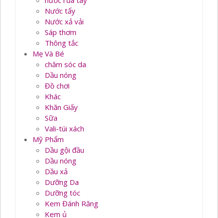
nước rủa tay
Nước tẩy
Nước xả vải
Sáp thơm
Thông tắc
Mẹ Và Bé
chăm sóc da
Dầu nóng
Đồ chơi
Khác
Khăn Giấy
Sữa
Vali-túi xách
Mỹ Phẩm
Dầu gội đầu
Dầu nóng
Dầu xả
Dưỡng Da
Dưỡng tóc
Kem Đánh Răng
Kem ủ