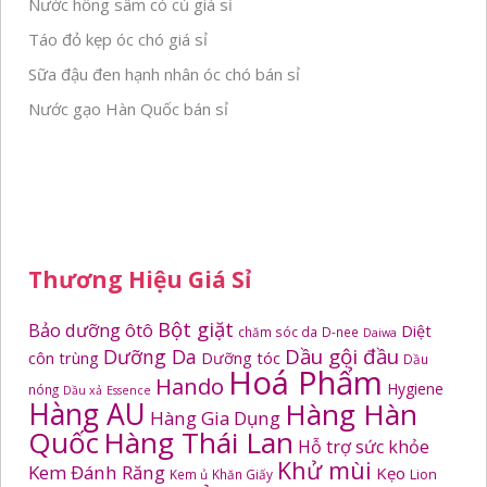
Nước hồng sâm có củ giá sỉ
Táo đỏ kẹp óc chó giá sỉ
Sữa đậu đen hạnh nhân óc chó bán sỉ
Nước gạo Hàn Quốc bán sỉ
Thương Hiệu Giá Sỉ
Bột giặt
Bảo dưỡng ôtô
Diệt
chăm sóc da
D-nee
Daiwa
Dầu gội đầu
Dưỡng Da
côn trùng
Dưỡng tóc
Dầu
Hoá Phẩm
Hando
Hygiene
nóng
Dầu xả
Essence
Hàng AU
Hàng Hàn
Hàng Gia Dụng
Quốc
Hàng Thái Lan
Hỗ trợ sức khỏe
Khử mùi
Kem Đánh Răng
Kẹo
Kem ủ
Khăn Giấy
Lion