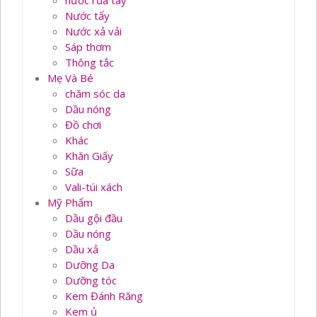
nước rủa tay
Nước tẩy
Nước xả vải
Sáp thơm
Thông tắc
Mẹ Và Bé
chăm sóc da
Dầu nóng
Đồ chơi
Khác
Khăn Giấy
Sữa
Vali-túi xách
Mỹ Phẩm
Dầu gội đầu
Dầu nóng
Dầu xả
Dưỡng Da
Dưỡng tóc
Kem Đánh Răng
Kem ủ