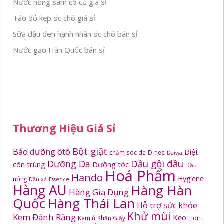
Nước hồng sâm có củ giá sỉ
Táo đỏ kẹp óc chó giá sỉ
Sữa đậu đen hạnh nhân óc chó bán sỉ
Nước gạo Hàn Quốc bán sỉ
Thương Hiệu Giá Sỉ
Bột giặt
Bảo dưỡng ôtô
Diệt
chăm sóc da
D-nee
Daiwa
Dầu gội đầu
Dưỡng Da
côn trùng
Dưỡng tóc
Dầu
Hoá Phẩm
Hando
Hygiene
nóng
Dầu xả
Essence
Hàng AU
Hàng Hàn
Hàng Gia Dụng
Quốc
Hàng Thái Lan
Hỗ trợ sức khỏe
Khử mùi
Kem Đánh Răng
Kẹo
Kem ủ
Khăn Giấy
Lion