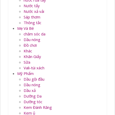
nước rủa tay
Nước tẩy
Nước xả vải
Sáp thơm
Thông tắc
Mẹ Và Bé
chăm sóc da
Dầu nóng
Đồ chơi
Khác
Khăn Giấy
Sữa
Vali-túi xách
Mỹ Phẩm
Dầu gội đầu
Dầu nóng
Dầu xả
Dưỡng Da
Dưỡng tóc
Kem Đánh Răng
Kem ủ