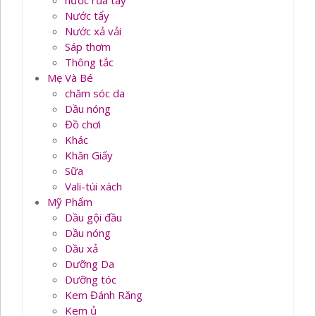
nước rủa tay
Nước tẩy
Nước xả vải
Sáp thơm
Thông tắc
Mẹ Và Bé
chăm sóc da
Dầu nóng
Đồ chơi
Khác
Khăn Giấy
Sữa
Vali-túi xách
Mỹ Phẩm
Dầu gội đầu
Dầu nóng
Dầu xả
Dưỡng Da
Dưỡng tóc
Kem Đánh Răng
Kem ủ