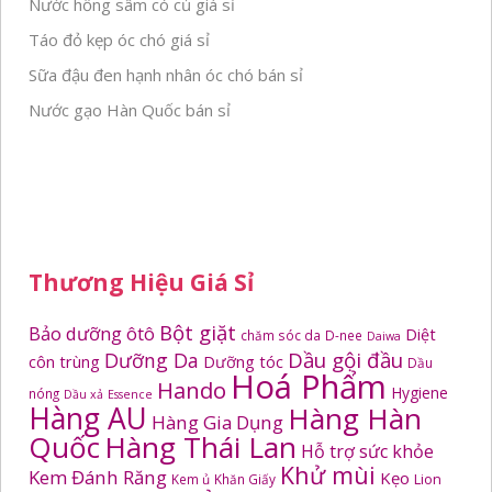
Nước hồng sâm có củ giá sỉ
Táo đỏ kẹp óc chó giá sỉ
Sữa đậu đen hạnh nhân óc chó bán sỉ
Nước gạo Hàn Quốc bán sỉ
Thương Hiệu Giá Sỉ
Bột giặt
Bảo dưỡng ôtô
Diệt
chăm sóc da
D-nee
Daiwa
Dầu gội đầu
Dưỡng Da
côn trùng
Dưỡng tóc
Dầu
Hoá Phẩm
Hando
Hygiene
nóng
Dầu xả
Essence
Hàng AU
Hàng Hàn
Hàng Gia Dụng
Quốc
Hàng Thái Lan
Hỗ trợ sức khỏe
Khử mùi
Kem Đánh Răng
Kẹo
Kem ủ
Khăn Giấy
Lion