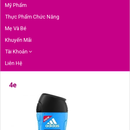
Mỹ Phẩm
Thực Phẩm Chức Năng
Mẹ Và Bé
Khuyến Mãi
Tài Khoản
Liên Hệ
4e