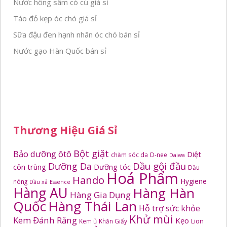
Nước hồng sâm có củ giá sỉ
Táo đỏ kẹp óc chó giá sỉ
Sữa đậu đen hạnh nhân óc chó bán sỉ
Nước gạo Hàn Quốc bán sỉ
Thương Hiệu Giá Sỉ
Bột giặt
Bảo dưỡng ôtô
Diệt
chăm sóc da
D-nee
Daiwa
Dầu gội đầu
Dưỡng Da
côn trùng
Dưỡng tóc
Dầu
Hoá Phẩm
Hando
Hygiene
nóng
Dầu xả
Essence
Hàng AU
Hàng Hàn
Hàng Gia Dụng
Quốc
Hàng Thái Lan
Hỗ trợ sức khỏe
Khử mùi
Kem Đánh Răng
Kẹo
Kem ủ
Khăn Giấy
Lion