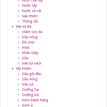
nước rủa tay
Nước tẩy
Nước xả vải
Sáp thơm
Thông tắc
Mẹ Và Bé
chăm sóc da
Dầu nóng
Đồ chơi
Khác
Khăn Giấy
Sữa
Vali-túi xách
Mỹ Phẩm
Dầu gội đầu
Dầu nóng
Dầu xả
Dưỡng Da
Dưỡng tóc
Kem Đánh Răng
Kem ủ