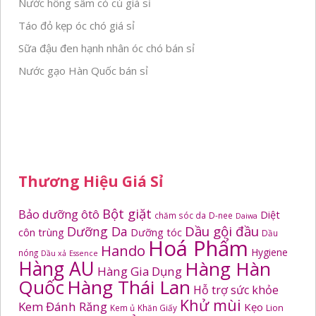
Nước hồng sâm có củ giá sỉ
Táo đỏ kẹp óc chó giá sỉ
Sữa đậu đen hạnh nhân óc chó bán sỉ
Nước gạo Hàn Quốc bán sỉ
Thương Hiệu Giá Sỉ
Bột giặt
Bảo dưỡng ôtô
Diệt
chăm sóc da
D-nee
Daiwa
Dầu gội đầu
Dưỡng Da
côn trùng
Dưỡng tóc
Dầu
Hoá Phẩm
Hando
Hygiene
nóng
Dầu xả
Essence
Hàng AU
Hàng Hàn
Hàng Gia Dụng
Quốc
Hàng Thái Lan
Hỗ trợ sức khỏe
Khử mùi
Kem Đánh Răng
Kẹo
Kem ủ
Khăn Giấy
Lion