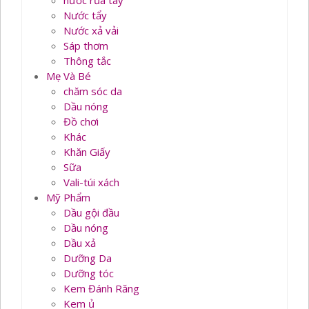
nước rủa tay
Nước tẩy
Nước xả vải
Sáp thơm
Thông tắc
Mẹ Và Bé
chăm sóc da
Dầu nóng
Đồ chơi
Khác
Khăn Giấy
Sữa
Vali-túi xách
Mỹ Phẩm
Dầu gội đầu
Dầu nóng
Dầu xả
Dưỡng Da
Dưỡng tóc
Kem Đánh Răng
Kem ủ