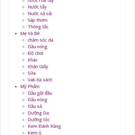
nước rủa tay
Nước tẩy
Nước xả vải
Sáp thơm
Thông tắc
Mẹ Và Bé
chăm sóc da
Dầu nóng
Đồ chơi
Khác
Khăn Giấy
Sữa
Vali-túi xách
Mỹ Phẩm
Dầu gội đầu
Dầu nóng
Dầu xả
Dưỡng Da
Dưỡng tóc
Kem Đánh Răng
Kem ủ