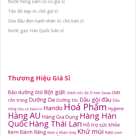
Nước hồng sâm có củ giá sỉ
Táo đỏ kẹp óc chó giá sỉ
Sữa đậu đen hạnh nhân óc chó bán sỉ
Nước gạo Hàn Quốc bán sỉ
Thương Hiệu Giá Sỉ
Bột giặt
Bảo dưỡng ôtô
Diệt
chăm sóc da
D-nee
Daiwa
Dầu gội đầu
Dưỡng Da
côn trùng
Dưỡng tóc
Dầu
Hoá Phẩm
Hando
Hygiene
nóng
Dầu xả
Essence
Hàng AU
Hàng Hàn
Hàng Gia Dụng
Quốc
Hàng Thái Lan
Hỗ trợ sức khỏe
Khử mùi
Kem Đánh Răng
Kẹo
Kem ủ
Khăn Giấy
Lion