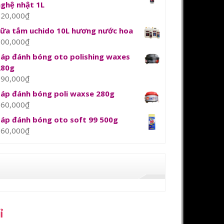
nghệ nhật 1L
120,000
₫
sữa tắm uchido 10L hương nước hoa
800,000
₫
Sáp đánh bóng oto polishing waxes
280g
390,000
₫
Sáp đánh bóng poli waxse 280g
360,000
₫
Sáp đánh bóng oto soft 99 500g
360,000
₫
ỉ