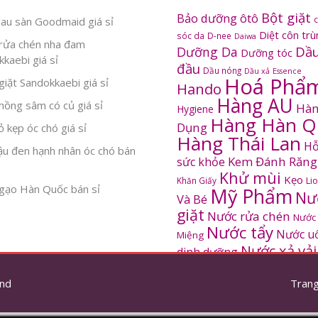
Bột giặt
Bảo dưỡng ôtô
au sàn Goodmaid giá sỉ
Diệt côn tr
sóc da
D-nee
Daiwa
rửa chén nha đam
Dầu
Dưỡng Da
Dưỡng tóc
kaebi giá sỉ
đầu
Dầu nóng
Dầu xả
Essence
Hoá Phẩ
iặt Sandokkaebi giá sỉ
Hando
Hàng AU
ồng sâm có củ giá sỉ
Hàn
Hygiene
Hàng Hàn Q
Dụng
 kẹp óc chó giá sỉ
Hàng Thái Lan
Hỗ
ậu đen hạnh nhân óc chó bán
Kem Đánh Răng
sức khỏe
Khử mùi
Kẹo
Khăn Giấy
Li
gạo Hàn Quốc bán sỉ
Mỹ Phẩm
Nư
Và Bé
giặt
Nước rửa chén
Nước
Nước tẩy
Nước u
Miệng
Nước xả vải
dinh dưỡng
SANDOKKAEBI
Pinto
Rửa mặt
S
nd
thơm
Trang
Sâm Hàn Quốc
tắm
Thông tắc
Thực Phẩm