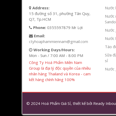
Address:
Nước l
15 đường số 31, phường Tân Quy,
Nước 
Q7, Tp.HCM
Sandok
Phone:
0355597879 Mr Lợi
Nước g
Email:
Nước h
ctyhoaphammiennam@gmail.com
Táo đỏ
Working Days/Hours:
Sữa đ
Mon - Sun / 7:00 AM - 8:00 PM
sỉ
Công Ty Hoá Phẩm Miền Nam
Group là đại lý độc quyền của nhiều
Nước 
nhãn hàng Thailand và Korea - cam
kết hàng chính hãng 100%
© 2024 Hoá Phẩm Giá Sỉ, thiết kế bởi
Ready Inbou