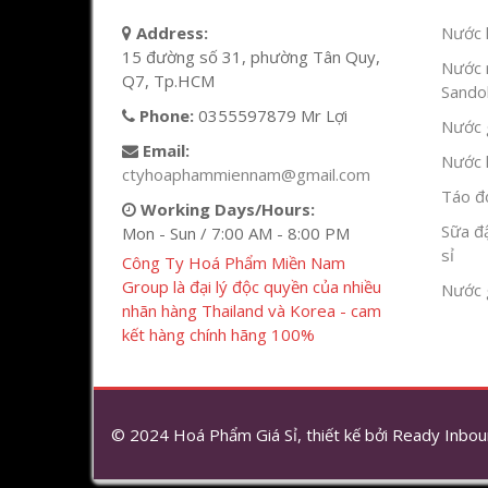
Address:
Nước l
15 đường số 31, phường Tân Quy,
Nước 
Q7, Tp.HCM
Sandok
Phone:
0355597879 Mr Lợi
Nước g
Email:
Nước h
ctyhoaphammiennam@gmail.com
Táo đỏ
Working Days/Hours:
Sữa đ
Mon - Sun / 7:00 AM - 8:00 PM
sỉ
Công Ty Hoá Phẩm Miền Nam
Group là đại lý độc quyền của nhiều
Nước 
nhãn hàng Thailand và Korea - cam
kết hàng chính hãng 100%
© 2024 Hoá Phẩm Giá Sỉ, thiết kế bởi
Ready Inbou