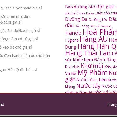
Bột giặt
Bảo dưỡng ôtô
au sàn Goodmaid giá sỉ
Diệt côn tr
sóc da
D-nee
Daiwa
rửa chén nha đam
Dầu
Dưỡng Da
Dưỡng tóc
kaebi giá sỉ
đầu
Dầu nóng
Dầu xả
Essence
Hoá Phẩ
iặt Sandokkaebi giá sỉ
Hando
Hàng AU
ồng sâm có củ giá sỉ
Hàn
Hygiene
Hàng Hàn Q
Dụng
 kẹp óc chó giá sỉ
Hàng Thái Lan
Hỗ
ậu đen hạnh nhân óc chó bán
Kem Đánh Răng
sức khỏe
Khử mùi
Kẹo
Khăn Giấy
Li
gạo Hàn Quốc bán sỉ
Mỹ Phẩm
Nư
Và Bé
giặt
Nước rửa chén
Nước
Nước tẩy
Nước u
Miệng
Nước xả vải
dinh dưỡng
SANDOKKAEBI
Pinto
Rửa mặt
S
nd
thơm
Trang
Sâm Hàn Quốc
tắm
Thông tắc
Thực Phẩm