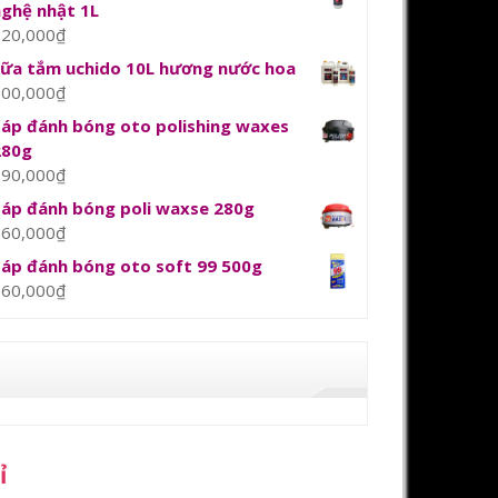
nghệ nhật 1L
120,000
₫
sữa tắm uchido 10L hương nước hoa
800,000
₫
Sáp đánh bóng oto polishing waxes
280g
390,000
₫
Sáp đánh bóng poli waxse 280g
360,000
₫
Sáp đánh bóng oto soft 99 500g
360,000
₫
ỉ