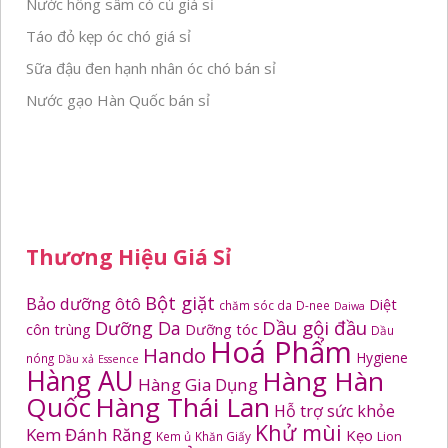
Nước hồng sâm có củ giá sỉ
Táo đỏ kẹp óc chó giá sỉ
Sữa đậu đen hạnh nhân óc chó bán sỉ
Nước gạo Hàn Quốc bán sỉ
Thương Hiệu Giá Sỉ
Bột giặt
Bảo dưỡng ôtô
Diệt
chăm sóc da
D-nee
Daiwa
Dầu gội đầu
Dưỡng Da
côn trùng
Dưỡng tóc
Dầu
Hoá Phẩm
Hando
Hygiene
nóng
Dầu xả
Essence
Hàng AU
Hàng Hàn
Hàng Gia Dụng
Quốc
Hàng Thái Lan
Hỗ trợ sức khỏe
Khử mùi
Kem Đánh Răng
Kẹo
Kem ủ
Khăn Giấy
Lion