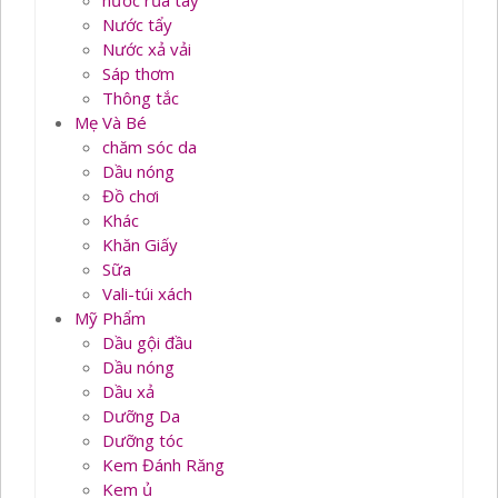
nước rủa tay
Nước tẩy
Nước xả vải
Sáp thơm
Thông tắc
Mẹ Và Bé
chăm sóc da
Dầu nóng
Đồ chơi
Khác
Khăn Giấy
Sữa
Vali-túi xách
Mỹ Phẩm
Dầu gội đầu
Dầu nóng
Dầu xả
Dưỡng Da
Dưỡng tóc
Kem Đánh Răng
Kem ủ