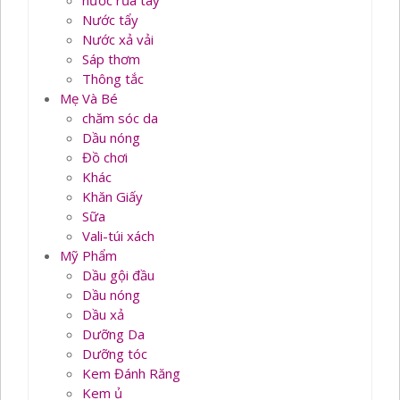
nước rủa tay
Nước tẩy
Nước xả vải
Sáp thơm
Thông tắc
Mẹ Và Bé
chăm sóc da
Dầu nóng
Đồ chơi
Khác
Khăn Giấy
Sữa
Vali-túi xách
Mỹ Phẩm
Dầu gội đầu
Dầu nóng
Dầu xả
Dưỡng Da
Dưỡng tóc
Kem Đánh Răng
Kem ủ