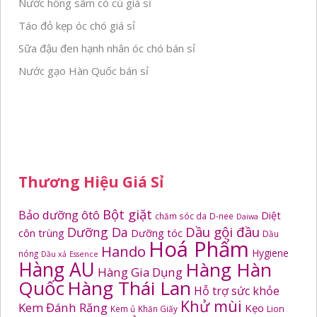
Nước hồng sâm có củ giá sỉ
Táo đỏ kẹp óc chó giá sỉ
Sữa đậu đen hạnh nhân óc chó bán sỉ
Nước gạo Hàn Quốc bán sỉ
Thương Hiệu Giá Sỉ
Bột giặt
Bảo dưỡng ôtô
Diệt
chăm sóc da
D-nee
Daiwa
Dầu gội đầu
Dưỡng Da
côn trùng
Dưỡng tóc
Dầu
Hoá Phẩm
Hando
Hygiene
nóng
Dầu xả
Essence
Hàng AU
Hàng Hàn
Hàng Gia Dụng
Quốc
Hàng Thái Lan
Hỗ trợ sức khỏe
Khử mùi
Kem Đánh Răng
Kẹo
Kem ủ
Khăn Giấy
Lion