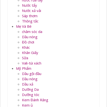
nước rủa tay
Nước tẩy
Nước xả vải
Sáp thơm
Thông tắc
Mẹ Và Bé
chăm sóc da
Dầu nóng
Đồ chơi
Khác
Khăn Giấy
Sữa
Vali-túi xách
Mỹ Phẩm
Dầu gội đầu
Dầu nóng
Dầu xả
Dưỡng Da
Dưỡng tóc
Kem Đánh Răng
Kem ủ