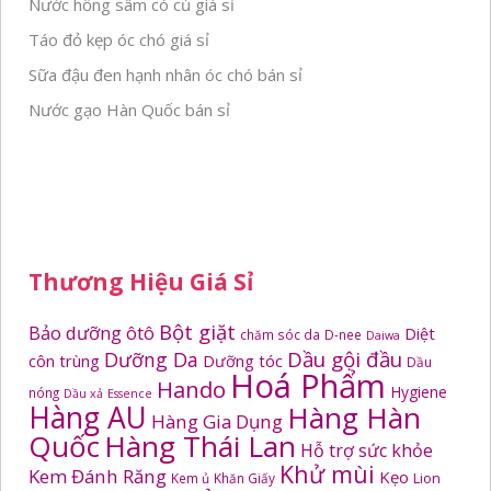
Nước hồng sâm có củ giá sỉ
Táo đỏ kẹp óc chó giá sỉ
Sữa đậu đen hạnh nhân óc chó bán sỉ
Nước gạo Hàn Quốc bán sỉ
Thương Hiệu Giá Sỉ
Bột giặt
Bảo dưỡng ôtô
Diệt
chăm sóc da
D-nee
Daiwa
Dầu gội đầu
Dưỡng Da
côn trùng
Dưỡng tóc
Dầu
Hoá Phẩm
Hando
Hygiene
nóng
Dầu xả
Essence
Hàng AU
Hàng Hàn
Hàng Gia Dụng
Quốc
Hàng Thái Lan
Hỗ trợ sức khỏe
Khử mùi
Kem Đánh Răng
Kẹo
Kem ủ
Khăn Giấy
Lion