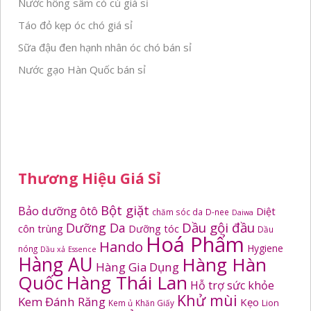
Nước hồng sâm có củ giá sỉ
Táo đỏ kẹp óc chó giá sỉ
Sữa đậu đen hạnh nhân óc chó bán sỉ
Nước gạo Hàn Quốc bán sỉ
Thương Hiệu Giá Sỉ
Bột giặt
Bảo dưỡng ôtô
Diệt
chăm sóc da
D-nee
Daiwa
Dầu gội đầu
Dưỡng Da
côn trùng
Dưỡng tóc
Dầu
Hoá Phẩm
Hando
Hygiene
nóng
Dầu xả
Essence
Hàng AU
Hàng Hàn
Hàng Gia Dụng
Quốc
Hàng Thái Lan
Hỗ trợ sức khỏe
Khử mùi
Kem Đánh Răng
Kẹo
Kem ủ
Khăn Giấy
Lion