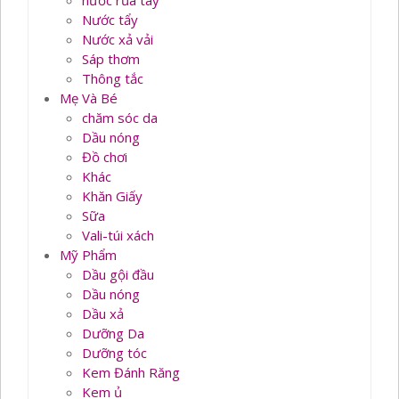
nước rủa tay
Nước tẩy
Nước xả vải
Sáp thơm
Thông tắc
Mẹ Và Bé
chăm sóc da
Dầu nóng
Đồ chơi
Khác
Khăn Giấy
Sữa
Vali-túi xách
Mỹ Phẩm
Dầu gội đầu
Dầu nóng
Dầu xả
Dưỡng Da
Dưỡng tóc
Kem Đánh Răng
Kem ủ