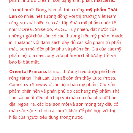
phẩm như BB cream, son dạng tint, phấn, mascarra..
Là một nước Đông Nam Á, thị trường
mỹ phẩm Thái
Lan
có nhiều nét tương đồng với thị trường Việt Nam
cùng sự xuất hiện của các tập đoàn mỹ phẩm quốc tế
như L’Oréal, Shiseido, P&G… Tuy nhiên, đất nước của
những ngôi chùa còn có các thương hiệu mỹ phẩm “made
in Thailand” với danh sách đầy đủ các sản phẩm từ phấn
mắt, son môi đến phấn phủ và phấn nền. Giá của các mỹ
phẩm nội địa này cũng vừa phải với chất lượng tốt và
bao bì bắt mắt.
Oriental Princess
là một thương hiệu được phổ biến
rộng rãi tại Thái Lan. Bạn sẽ còn tìm thấy Cute Press,
Camella và Sunway ở các tiệm bán mỹ phẩm. Các sản
phẩm phấn nền và phấn phủ do các hãng mỹ phẩm Thái
Lan sản xuất đều phù hợp với màu da của phụ nữ bản
địa. Ngoài ra, các loại son môi và sơn móng tay đều có
màu sắc sặc sỡ hơn các nước khác để phù hợp với thị
hiếu của người tiêu dùng trong nước.