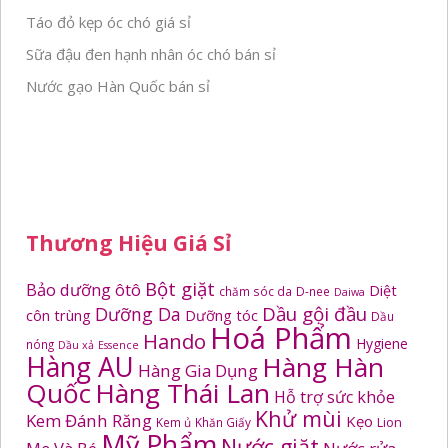
Táo đỏ kẹp óc chó giá sỉ
Sữa đậu đen hạnh nhân óc chó bán sỉ
Nước gạo Hàn Quốc bán sỉ
Thương Hiệu Giá Sỉ
Bột giặt
Bảo dưỡng ôtô
Diệt
chăm sóc da
D-nee
Daiwa
Dầu gội đầu
Dưỡng Da
côn trùng
Dưỡng tóc
Dầu
Hoá Phẩm
Hando
Hygiene
nóng
Dầu xả
Essence
Hàng AU
Hàng Hàn
Hàng Gia Dụng
Quốc
Hàng Thái Lan
Hỗ trợ sức khỏe
Khử mùi
Kem Đánh Răng
Kẹo
Kem ủ
Khăn Giấy
Lion
Mỹ Phẩm
Nước giặt