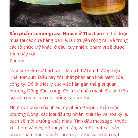
Sản phẩm Lemongrass House ở Thái Lan
có thể được
mua tại các cửa hàng bán lẻ, lan truyền rộng rãi, và trong
các tổ chức Mỹ khác, ở đâu, tuy nhiên, phạm vi sẽ được
trình bày rồi.
Panpuri
“Nơi tìm kiếm sự hài hòa” – là dịch từ tên thương hiệu
Thái Panpuri. Điều này tốt nhất phản ánh khái niệm của
công ty. Đó là triết lý của việc hàn gắn thế giới quan
phương Đông đặc trưng, ​​đó là sự nhấn mạnh đủ lớn trên
sự viên mãn của cuộc sống và cảm thụ.
Như một phần của nhiều mỹ phẩm Panpuri thảo mộc
phương Đông, các loại dầu tự nhiên, trái cây và hoa kỳ lạ,
sạch sẽ môi trường khác nhau. Tinh dầu massage, thuốc
xịt thơm và nến, bộ khuyếch tán, và một loạt các sản
phẩm chăm sóc cổ điển cho tóc, cơ thể và khuôn mặt