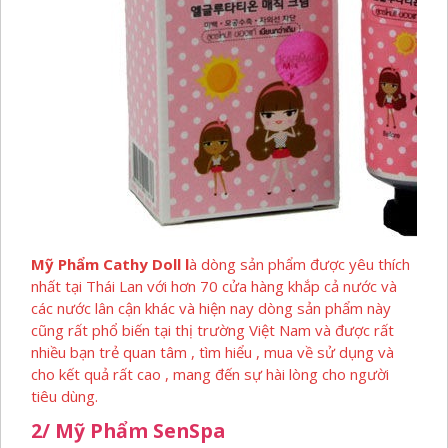
Mỹ Phẩm Cathy Doll l
à dòng sản phẩm được yêu thích
nhất tại Thái Lan với hơn 70 cửa hàng khắp cả nước và
các nước lân cận khác và hiện nay dòng sản phẩm này
cũng rất phổ biến tại thị trường Việt Nam và được rất
nhiều bạn trẻ quan tâm , tìm hiểu , mua về sử dụng và
cho kết quả rất cao , mang đến sự hài lòng cho người
tiêu dùng.
2/ Mỹ Phẩm SenSpa