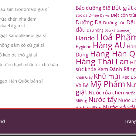
Bột giặt
Bảo dưỡng ôtô
au sàn Goodmaid giá sỉ
Diệt côn tr
sóc da
D-nee
Daiwa
rửa chén nha đam
Dầu
Dưỡng Da
Dưỡng tóc
kaebi giá sỉ
đầu
Dầu nóng
Dầu xả
Essence
Hoá Phẩ
iặt Sandokkaebi giá sỉ
Hando
Hàng AU
ồng sâm có củ giá sỉ
Hàn
Hygiene
Hàng Hàn Q
Dụng
 kẹp óc chó giá sỉ
Hàng Thái Lan
Hỗ
ậu đen hạnh nhân óc chó bán
Kem Đánh Răng
sức khỏe
Khử mùi
Kẹo
Khăn Giấy
Li
gạo Hàn Quốc bán sỉ
Mỹ Phẩm
Nư
Và Bé
giặt
Nước rửa chén
Nước
Nước tẩy
Nước u
Miệng
Nước xả vải
dinh dưỡng
SANDOKKAEBI
Pinto
Rửa mặt
S
nd
thơm
Trang
Sâm Hàn Quốc
tắm
Thông tắc
Thực Phẩm