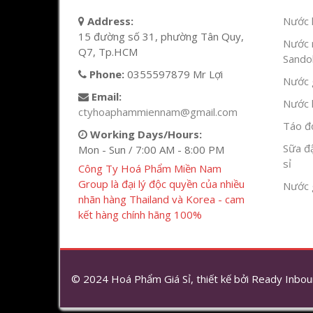
Address:
Nước l
15 đường số 31, phường Tân Quy,
Nước 
Q7, Tp.HCM
Sandok
Phone:
0355597879 Mr Lợi
Nước g
Email:
Nước h
ctyhoaphammiennam@gmail.com
Táo đỏ
Working Days/Hours:
Sữa đ
Mon - Sun / 7:00 AM - 8:00 PM
sỉ
Công Ty Hoá Phẩm Miền Nam
Group là đại lý độc quyền của nhiều
Nước 
nhãn hàng Thailand và Korea - cam
kết hàng chính hãng 100%
© 2024 Hoá Phẩm Giá Sỉ, thiết kế bởi
Ready Inbou