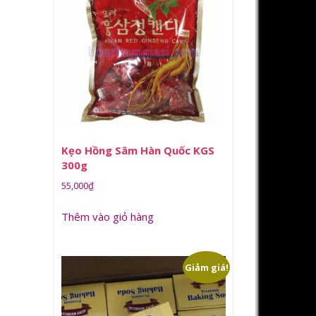
Kẹo Hồng Sâm Hàn Quốc KGS
300g
55,000
₫
Thêm vào giỏ hàng
Giảm giá!