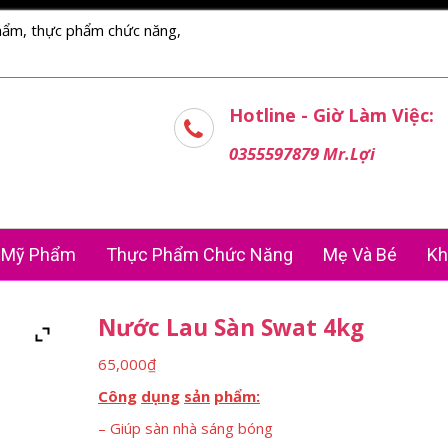
hẩm, thực phẩm chức năng,
Hotline - Giờ Làm Việc:
0355597879 Mr.Lợi
Mỹ Phẩm
Thực Phẩm Chức Năng
Mẹ Và Bé
Kh
Nước Lau Sàn Swat 4kg
65,000
₫
Công
dụng
sản
phẩm
:
– Giúp sàn nhà sáng bóng