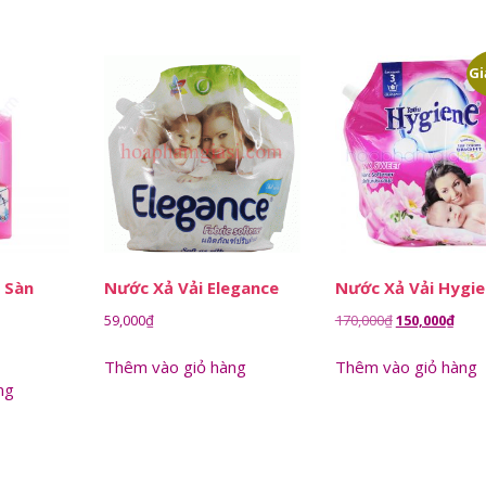
Gi
 Sàn
Nước Xả Vải Elegance
Nước Xả Vải Hygi
Giá
Giá
59,000
₫
170,000
₫
150,000
₫
gốc
hiện
Thêm vào giỏ hàng
Thêm vào giỏ hàng
là:
tại
ng
170,000₫.
là:
150,