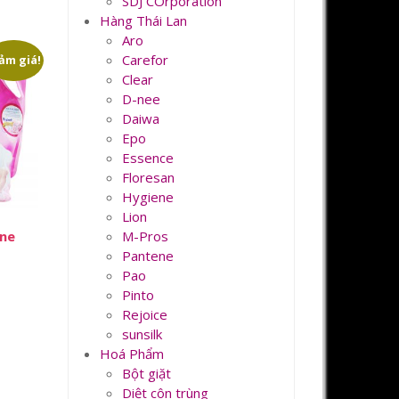
SDJ COrporation
Hàng Thái Lan
Aro
Carefor
ảm giá!
Clear
D-nee
Daiwa
Epo
Essence
Floresan
Hygiene
Lion
M-Pros
ene
Pantene
Pao
Pinto
Rejoice
sunsilk
000₫.
Hoá Phẩm
Bột giặt
Diệt côn trùng