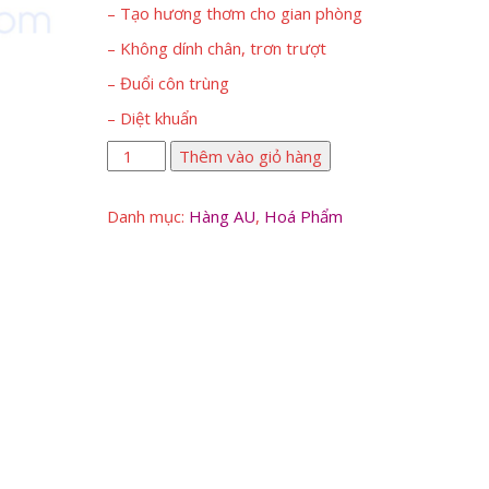
– Tạo hương thơm cho gian phòng
– Không dính chân, trơn trượt
– Đuổi côn trùng
– Diệt khuẩn
Nước
Thêm vào giỏ hàng
Lau
Sàn
Danh mục:
Hàng AU
,
Hoá Phẩm
Swat
4kg
số
lượng