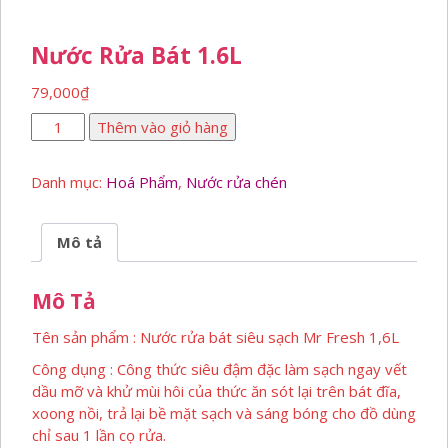
Nước Rửa Bát 1.6L
79,000
₫
Nước
Thêm vào giỏ hàng
rửa
bát
Danh mục:
Hoá Phẩm
,
Nước rửa chén
1.6L
số
lượng
Mô tả
Mô Tả
Tên sản phẩm : Nước rửa bát siêu sạch Mr Fresh 1,6L
Công dụng : Công thức siêu đậm đặc làm sạch ngay vết
dầu mỡ và khử mùi hôi của thức ăn sót lại trên bát đĩa,
xoong nồi, trả lại bề mặt sạch và sáng bóng cho đồ dùng
chỉ sau 1 lần cọ rửa.