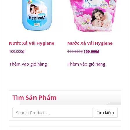
Nước Xả Vải Hygiene
Nước Xả Vải Hygiene
Giá
Giá
109,000
₫
170,000
₫
150,000
₫
gốc
hiện
Thêm vào giỏ hàng
Thêm vào giỏ hàng
là:
tại
170,000₫.
là:
150,000₫.
Tìm Sản Phẩm
Tìm kiếm