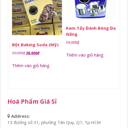
Kem Tẩy Đánh Bóng Đa
Năng
59,000
₫
Bột Baking Soda (Mỹ)
Giá
Giá
50,000
₫
36,000
₫
Thêm vào giỏ hàng
gốc
hiện
Thêm vào giỏ hàng
là:
tại
50,000₫.
là:
36,000₫.
Hoá Phẩm Giá Sỉ
Address:
15 đường số 31, phường Tân Quy, Q7, Tp.HCM