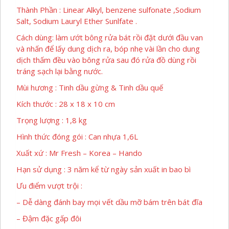
Thành Phần : Linear Alkyl, benzene sulfonate ,Sodium
Salt, Sodium Lauryl Ether Sunlfate .
Cách dùng: làm ướt bông rửa bát rồi đặt dưới đầu van
và nhấn để lấy dung dịch ra, bóp nhẹ vài lần cho dung
dịch thấm đều vào bông rửa sau đó rửa đồ dùng rồi
tráng sạch lại bằng nước.
Mùi hương : Tinh dầu gừng & Tinh dầu quế
Kích thước : 28 x 18 x 10 cm
Trọng lượng : 1,8 kg
Hình thức đóng gói : Can nhựa 1,6L
Xuất xứ : Mr Fresh – Korea – Hando
Hạn sử dụng : 3 năm kể từ ngày sản xuất in bao bì
Ưu điểm vượt trội :
– Dễ dàng đánh bay mọi vết dầu mỡ bám trên bát đĩa
– Đậm đặc gấp đôi