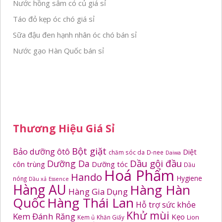
Nước hồng sâm có củ giá sỉ
Táo đỏ kẹp óc chó giá sỉ
Sữa đậu đen hạnh nhân óc chó bán sỉ
Nước gạo Hàn Quốc bán sỉ
Thương Hiệu Giá Sỉ
Bột giặt
Bảo dưỡng ôtô
Diệt
chăm sóc da
D-nee
Daiwa
Dầu gội đầu
Dưỡng Da
côn trùng
Dưỡng tóc
Dầu
Hoá Phẩm
Hando
Hygiene
nóng
Dầu xả
Essence
Hàng AU
Hàng Hàn
Hàng Gia Dụng
Quốc
Hàng Thái Lan
Hỗ trợ sức khỏe
Khử mùi
Kem Đánh Răng
Kẹo
Kem ủ
Khăn Giấy
Lion