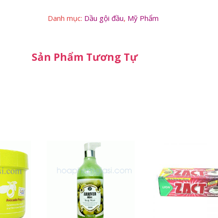
gội
châu
Danh mục:
Dầu gội đầu
,
Mỹ Phẩm
hương
500ml
tinh
dầu
Sản Phẩm Tương Tự
bưởi
500ml
số
lượng