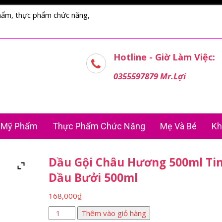
hẩm, thực phẩm chức năng,
Hotline - Giờ Làm Việc:
0355597879 Mr.Lợi
Mỹ Phẩm
Thực Phẩm Chức Năng
Mẹ Và Bé
Kh
Dầu Gội Châu Hương 500ml Ti
Dầu Bưởi 500ml
168,000
₫
Dầu
Thêm vào giỏ hàng