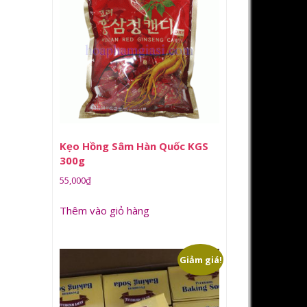
Kẹo Hồng Sâm Hàn Quốc KGS
300g
55,000
₫
Thêm vào giỏ hàng
Giảm giá!