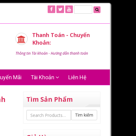
Thanh Toán - Chuyển
Khoản:
Thông tin Tài khoản - Hướng dẫn thanh toán
uyến Mãi
Tài Khoản
Liên Hệ
nh
Tìm Sản Phẩm
Tìm kiếm