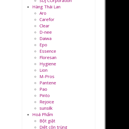
SDJ COrporation
Hàng Thái Lan
Aro
Carefor
Clear
D-nee
Daiwa
Epo
Essence
Floresan
Hygiene
Lion
M-Pros
Pantene
Pao
Pinto
Rejoice
sunsilk
Hoá Phẩm
Bột giặt
Diệt côn trùng