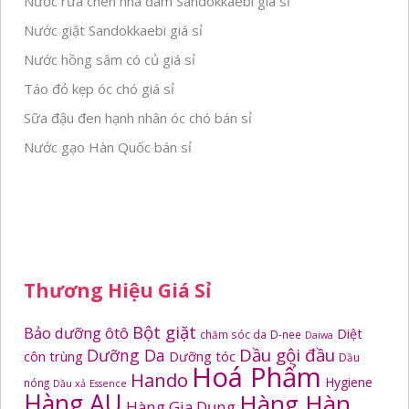
Nước rửa chén nha đam Sandokkaebi giá sỉ
Nước giặt Sandokkaebi giá sỉ
Nước hồng sâm có củ giá sỉ
Táo đỏ kẹp óc chó giá sỉ
Sữa đậu đen hạnh nhân óc chó bán sỉ
Nước gạo Hàn Quốc bán sỉ
Thương Hiệu Giá Sỉ
Bột giặt
Bảo dưỡng ôtô
Diệt
chăm sóc da
D-nee
Daiwa
Dầu gội đầu
Dưỡng Da
côn trùng
Dưỡng tóc
Dầu
Hoá Phẩm
Hando
Hygiene
nóng
Dầu xả
Essence
Hàng AU
Hàng Hàn
Hàng Gia Dụng