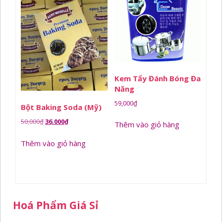
Kem Tẩy Đánh Bóng Đa
Năng
59,000
₫
Bột Baking Soda (Mỹ)
Giá
Giá
50,000
₫
36,000
₫
Thêm vào giỏ hàng
gốc
hiện
Thêm vào giỏ hàng
là:
tại
50,000₫.
là:
36,000₫.
Hoá Phẩm Giá Sỉ