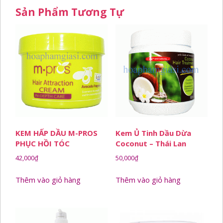
dầu
Sản Phẩm Tương Tự
bưởi
500ml
số
lượng
KEM HẤP DẦU M-PROS
Kem Ủ Tinh Dầu Dừa
PHỤC HỒI TÓC
Coconut – Thái Lan
42,000
₫
50,000
₫
Thêm vào giỏ hàng
Thêm vào giỏ hàng