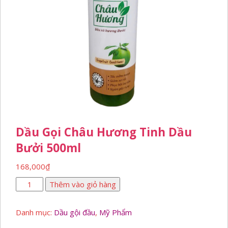
Dầu Gọi Châu Hương Tinh Dầu
Bưởi 500ml
168,000
₫
Dầu
Thêm vào giỏ hàng
gọi
châu
Danh mục:
Dầu gội đầu
,
Mỹ Phẩm
hương
tinh