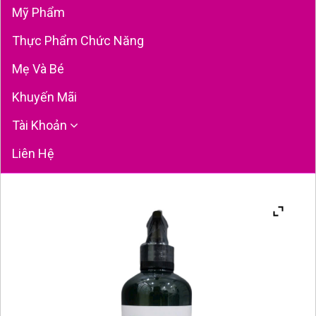
Mỹ Phẩm
Thực Phẩm Chức Năng
Mẹ Và Bé
Khuyến Mãi
Tài Khoản
Liên Hệ