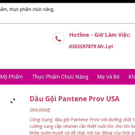
hẩm, thực phẩm chức năng,
Hotline - Giờ Làm Việc:
0355597879 Mr.Lợi
Mỹ Phẩm
Thực Phẩm Chức Năng
Mẹ Và Bé
Kh
Dầu Gội Pantene Prov USA
269,000
₫
Công Dụng: dầu gội Pantene ProV với dưỡng chất 
cường cung cấp vitamin cần thiết nuôi tóc cho tóc 
khỏe suôn mượt và dễ chải. Với tác động của thời g