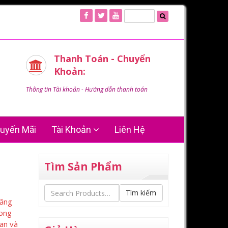
Thanh Toán - Chuyển
Khoản:
Thông tin Tài khoản - Hướng dẫn thanh toán
uyến Mãi
Tài Khoản
Liên Hệ
Tìm Sản Phẩm
Tìm kiếm
tăng
bong
ian và