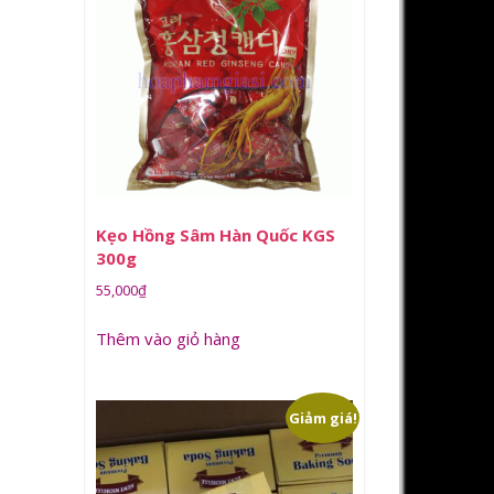
Kẹo Hồng Sâm Hàn Quốc KGS
300g
55,000
₫
Thêm vào giỏ hàng
Giảm giá!