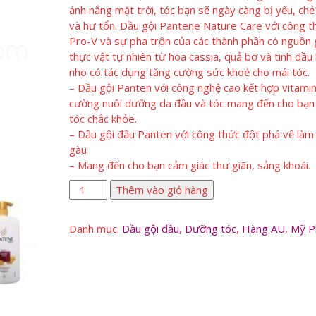
ánh nắng mặt trời, tóc bạn sẽ ngày càng bị yếu, ch
và hư tổn. Dầu gội Pantene Nature Care với công t
Pro-V và sự pha trộn của các thành phần có nguồn
thực vật tự nhiên từ hoa cassia, quả bơ và tinh dầu
nho có tác dụng tăng cường sức khoẻ cho mái tóc.
– Dầu gội Panten với công nghệ cao kết hợp vitami
cường nuôi dưỡng da đầu và tóc mang đến cho bạn
tóc chắc khỏe.
– Dầu gội đầu Panten với công thức đột phá về làm
gàu
– Mang đến cho bạn cảm giác thư giãn, sảng khoái.
Dầu
Thêm vào giỏ hàng
Gội
Pantene
Danh mục:
Dầu gội đầu
,
Dưỡng tóc
,
Hàng AU
,
Mỹ 
Prov
USA
số
lượng