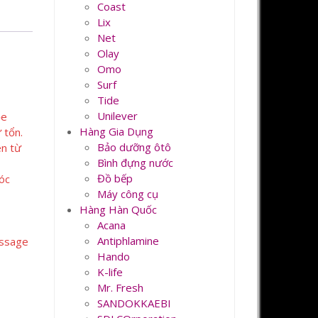
Coast
Lix
Net
Olay
Omo
Surf
Tide
Unilever
ỏe
Hàng Gia Dụng
 tổn.
Bảo dưỡng ôtô
ên từ
Bình đựng nước
Đồ bếp
óc
Máy công cụ
Hàng Hàn Quốc
Acana
Antiphlamine
assage
Hando
K-life
Mr. Fresh
SANDOKKAEBI