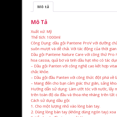
Mô tả
Mô Tả
Xuất xứ: Mỹ
Thể tích: 1000ml
Công Dụng: dầu gội Pantene ProV với dưỡng chất
suôn mượt và dễ chải. Với tác động của thời gian
Dầu gội Pantene Nature Care với công thứ Pro-V
hoa cassia, quả bơ và tinh dầu hạt nho có tác d
– Dầu gội Panten với công nghệ cao kết hợp vit
chắc khỏe.
– Dầu gội đầu Panten với công thức đột phá về 
– Mang đến cho bạn cảm giác thư giãn, sảng khoá
Hướng dẫn sử dụng: Làm ướt tóc với nước, lấy m
trên toàn độ da đầu và thoa nhẹ nhàng trên tất c
Cách sử dụng dầu gội:
1. Cho một lượng nhỏ vào lòng bàn tay.
2. Dùng lòng bàn tay (không dùng ngón tay) xoa 