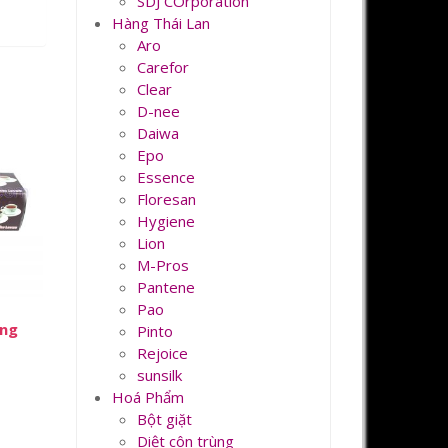
SDJ COrporation
Hàng Thái Lan
Aro
Carefor
Clear
D-nee
Daiwa
Epo
Essence
Floresan
Hygiene
Lion
M-Pros
Pantene
Pao
ống
Pinto
Rejoice
sunsilk
Hoá Phẩm
Bột giặt
Diệt côn trùng