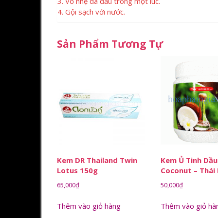
3. Vỗ nhẹ da đầu trong một lúc.
4. Gội sạch với nước.
Sản Phẩm Tương Tự
Kem DR Thailand Twin
Kem Ủ Tinh Dầ
Lotus 150g
Coconut – Thái
65,000
₫
50,000
₫
Thêm vào giỏ hàng
Thêm vào giỏ hà