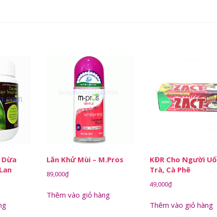
u Dừa
Lăn Khử Mùi – M.Pros
KĐR Cho Người U
 Lan
Trà, Cà Phê
89,000
₫
49,000
₫
Thêm vào giỏ hàng
ng
Thêm vào giỏ hàng