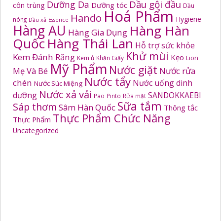
Dầu gội đầu
Dưỡng Da
côn trùng
Dưỡng tóc
Dầu
Hoá Phẩm
Hando
Hygiene
nóng
Dầu xả
Essence
Hàng AU
Hàng Hàn
Hàng Gia Dụng
Quốc
Hàng Thái Lan
Hỗ trợ sức khỏe
Khử mùi
Kem Đánh Răng
Kẹo
Kem ủ
Khăn Giấy
Lion
Mỹ Phẩm
Nước giặt
Mẹ Và Bé
Nước rửa
Nước tẩy
chén
Nước uống dinh
Nước Súc Miệng
Nước xả vải
dưỡng
SANDOKKAEBI
Pao
Pinto
Rửa mặt
Sữa tắm
Sáp thơm
Sâm Hàn Quốc
Thông tắc
Thực Phẩm Chức Năng
Thực Phẩm
Uncategorized