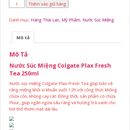
Nước
Thêm vào giỏ hàng
Súc
Miệng
Danh mục:
Hàng Thái Lan
,
Mỹ Phẩm
,
Nước Súc Miệng
Colgate
Plax
Fresh
Mô tả
Tea
750ml
Mô Tả
số
lượng
Nước Súc Miệng Colgate Plax Fresh
Tea 250ml
Nước súc miệng Colgate Plax Fresh Tea giúp bảo vệ
răng miệng khỏi vi khuẩn suốt 12h với công thức không
chứa cồn, không cay rát. Đồng thời, sản phẩm có chứa
Flour, giúp ngăn ngừa sâu răng và hương trà xanh cho
hơi thở thơm mát dài lâu.