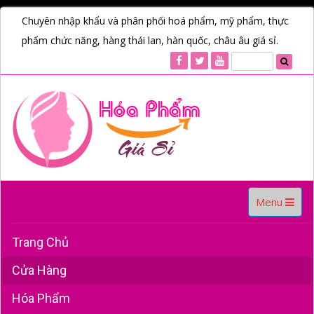
Chuyên nhập khẩu và phân phối hoá phẩm, mỹ phẩm, thực
phẩm chức năng, hàng thái lan, hàn quốc, châu âu giá sỉ.
Toggle
Menu
navigation
Trang Chủ
Cửa Hàng
Hóa Phẩm