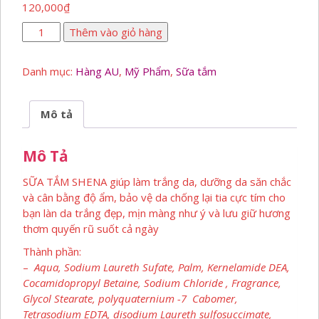
120,000
₫
Sữa
Thêm vào giỏ hàng
Tắm
Shena
Danh mục:
Hàng AU
,
Mỹ Phẩm
,
Sữa tắm
1200ml
số
lượng
Mô tả
Mô Tả
SỮA TẮM SHENA giúp làm trắng da, dưỡng da săn chắc
và cân bằng độ ẩm, bảo vệ da chống lại tia cực tím cho
bạn làn da trắng đẹp, mịn màng như ý và lưu giữ hương
thơm quyến rũ suốt cả ngày
Thành phần:
–
Aqua, Sodium Laureth Sufate, Palm, Kernelamide DEA,
Cocamidopropyl Betaine, Sodium Chloride , Fragrance,
Glycol Stearate, polyquaternium -7 Cabomer,
Tetrasodium EDTA, disodium Laureth sulfosuccimate,