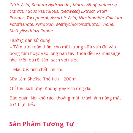
Citric Acid, Sodium Hydroxode , Morus Alba( mulberry)
Extract, Fucus Vesiculous, (Seaweed) Extract, Pearl
Powder, Tocopherol, Ascorbic Acid, Niacinamide, Calcium
Patothenate, Pyridoxin, Methychloroisothiazoli- none,
Methylisothiazolinone.
Hướng dẫn sử dụng:
– Tắm ướt toàn thân, cho một lượng sữa vừa đủ vào
bông tắm hoặc vào lòng bàn tay, thoa đều và massage
nhẹ trên da rồi tắm sạch với nước.
– Màu be: tinh chất linh chi.
Sữa tắm She’Na Thể tích: 1200ml
Chỉ tiêu kích ứng: Không gây kích ứng da.
Bảo quản: Nơi khô ráo, thoáng mát, tránh ánh nắng mặt
trời trực tiếp.
Sản Phẩm Tương Tự