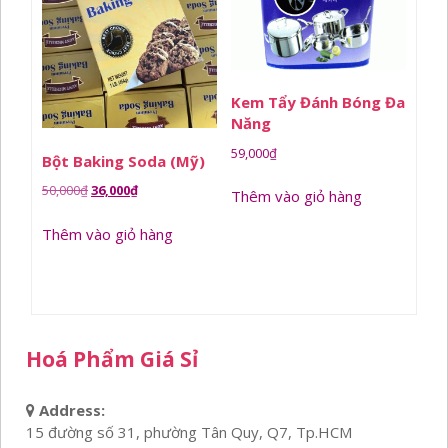
Kem Tẩy Đánh Bóng Đa
Năng
59,000
₫
Bột Baking Soda (Mỹ)
Giá
Giá
50,000
₫
36,000
₫
Thêm vào giỏ hàng
gốc
hiện
Thêm vào giỏ hàng
là:
tại
50,000₫.
là:
36,000₫.
Hoá Phẩm Giá Sỉ
Address:
15 đường số 31, phường Tân Quy, Q7, Tp.HCM