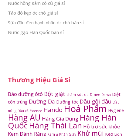
Nước hồng sâm có củ giá sỉ
Táo đỏ kẹp óc chó giá sỉ
Sữa đậu đen hạnh nhân óc chó bán sỉ
Nước gạo Hàn Quốc bán sỉ
Thương Hiệu Giá Sỉ
Bột giặt
Bảo dưỡng ôtô
Diệt
chăm sóc da
D-nee
Daiwa
Dầu gội đầu
Dưỡng Da
côn trùng
Dưỡng tóc
Dầu
Hoá Phẩm
Hando
Hygiene
nóng
Dầu xả
Essence
Hàng AU
Hàng Hàn
Hàng Gia Dụng
Quốc
Hàng Thái Lan
Hỗ trợ sức khỏe
Khử mùi
Kem Đánh Răng
Kẹo
Kem ủ
Khăn Giấy
Lion