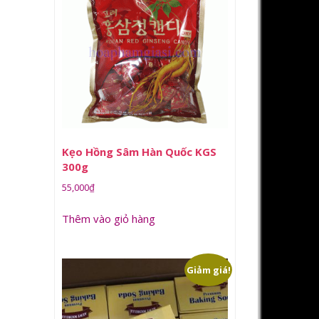
Kẹo Hồng Sâm Hàn Quốc KGS
300g
55,000
₫
Thêm vào giỏ hàng
Giảm giá!