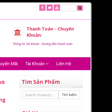
Thanh Toán - Chuyển
Khoản:
Thông tin Tài khoản - Hướng dẫn thanh toán
uyến Mãi
Tài Khoản
Liên Hệ
ảo
Tìm Sản Phẩm
Tìm kiếm
ng