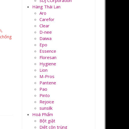
SDJ COrporation
Hàng Thái Lan
Aro
Carefor
Clear
n,
D-nee
h chống
Daiwa
Epo
Essence
Floresan
Hygiene
Lion
M-Pros
Pantene
Pao
Pinto
Rejoice
sunsilk
Hoá Phẩm
Bột giặt
Diệt côn trùng