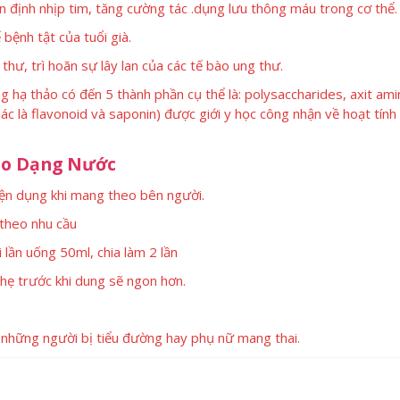
n định nhịp tim, tăng cường tác .dụng lưu thông máu trong cơ thể.
bệnh tật của tuổi già.
thư, trì hoãn sự lây lan của các tế bào ung thư.
hạ thảo có đến 5 thành phần cụ thể là: polysaccharides, axit ami
 khác là flavonoid và saponin) được giới y học công nhận về hoạt tín
ảo Dạng Nước
iện dụng khi mang theo bên người.
 theo nhu cầu
 lần uống 50ml, chia làm 2 lần
nhẹ trước khi dung sẽ ngon hơn.
 những người bị tiểu đường hay phụ nữ mang thai.