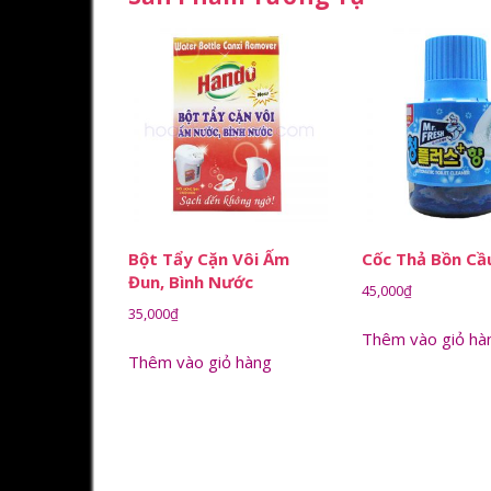
Bột Tẩy Cặn Vôi Ấm
Cốc Thả Bồn Cầ
Đun, Bình Nước
45,000
₫
35,000
₫
Thêm vào giỏ hà
Thêm vào giỏ hàng