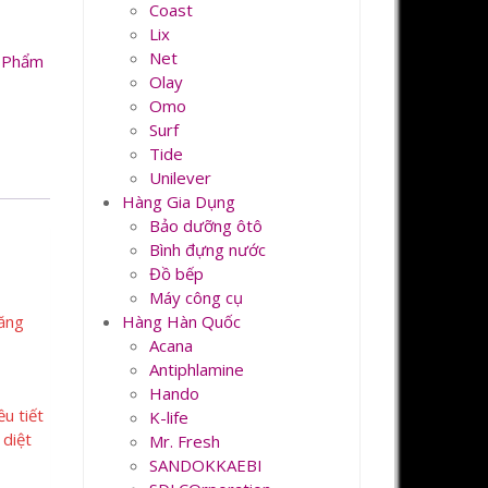
Coast
Lix
Net
 Phẩm
Olay
Omo
Surf
Tide
Unilever
Hàng Gia Dụng
Bảo dưỡng ôtô
Bình đựng nước
Đồ bếp
Máy công cụ
Hàng Hàn Quốc
năng
Acana
Antiphlamine
Hando
u tiết
K-life
 diệt
Mr. Fresh
SANDOKKAEBI