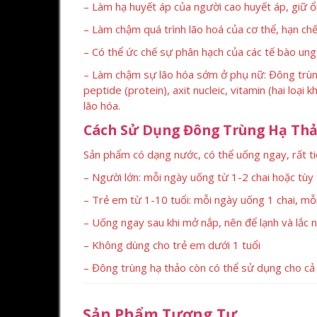
– Làm hạ huyết áp của người cao huyết áp, giữ ổ
– Làm chậm quá trình lão hoá của cơ thể, hạn chế 
– Có thể ức chế sự phân hạch của các tế bào ung 
– Làm chậm sự lão hóa sớm ở phụ nữ: Đông trùng 
peptide (protein), axit nucleic, vitamin (hai loại
lão hóa.
Cách Sử Dụng Đông Trùng Hạ Th
Sản phẩm có dạng nước, có thể uống ngay, rất t
– Người lớn: mỗi ngày uống từ 1-2 chai hoặc tùy
– Trẻ em từ 1-10 tuổi: mỗi ngày uống 1 chai, mỗi
– Uống ngay sau khi mở nắp, nên để lạnh và lắc 
– Không dùng cho trẻ em dưới 1 tuổi
– Đông trùng hạ thảo còn có thể sử dụng cho cả
Sản Phẩm Tương Tự