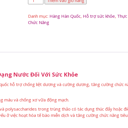
Thêm vào giỏ hàng
Uống
Đông
Danh mục:
Hàng Hàn Quốc
,
Hỗ trợ sức khỏe
,
Thực
Trùng
Chức Năng
Hạ
Thảo
số
lượng
ạng Nước Đối Với Sức Khỏe
n quốc hỗ trợ chống liệt dương và cường dương, tăng cường chức 
ong máu và chống xơ vữa động mạch.
và polysaccharides trong trùng thảo có tác dụng thúc đẩy hoặc điề
 yếu ở việc hoạt hóa tế bào miễn dịch và tăng cường chức năng tiêu