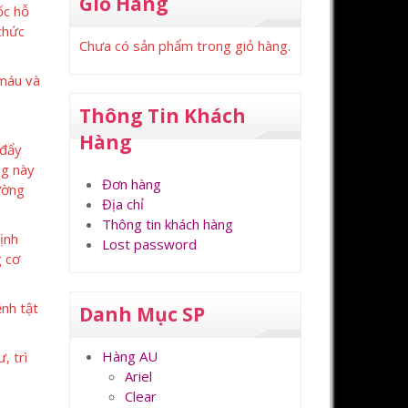
Giỏ Hàng
ốc hỗ
chức
Chưa có sản phẩm trong giỏ hàng.
 máu và
Thông Tin Khách
Hàng
 đẩy
ng này
Đơn hàng
ường
Địa chỉ
Thông tin khách hàng
ịnh
Lost password
g cơ
ệnh tật
Danh Mục SP
Hàng AU
, trì
Ariel
Clear