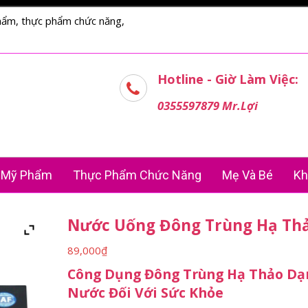
hẩm, thực phẩm chức năng,
Hotline - Giờ Làm Việc:
0355597879 Mr.Lợi
Mỹ Phẩm
Thực Phẩm Chức Năng
Mẹ Và Bé
Kh
Nước Uống Đông Trùng Hạ Th
89,000
₫
Công Dụng Đông Trùng Hạ Thảo Dạ
Nước Đối Với Sức Khỏe