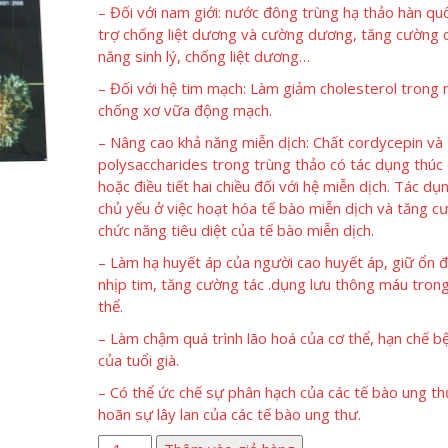
– Đối với nam giới: nước đông trùng hạ thảo hàn qu
trợ chống liệt dương và cường dương, tăng cường 
năng sinh lý, chống liệt dương…
– Đối với hệ tim mạch: Làm giảm cholesterol trong
chống xơ vữa động mạch.
– Nâng cao khả năng miễn dịch: Chất cordycepin và
polysaccharides trong trùng thảo có tác dụng thúc
hoặc điều tiết hai chiều đối với hệ miễn dịch. Tác dụ
chủ yếu ở việc hoạt hóa tế bào miễn dịch và tăng c
chức năng tiêu diệt của tế bào miễn dịch.
– Làm hạ huyết áp của người cao huyết áp, giữ ổn đ
nhịp tim, tăng cường tác .dụng lưu thông máu tron
thể.
– Làm chậm quá trình lão hoá của cơ thể, hạn chế b
của tuổi già.
– Có thể ức chế sự phân hạch của các tế bào ung thư
hoãn sự lây lan của các tế bào ung thư.
Nước